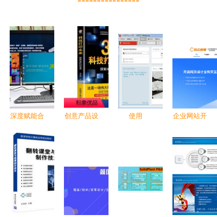
深度赋能合
创意产品设
使用
企业网站开
作伙伴 英
计与软件制
Fritzing软
发与公司网
特尔助力宁
作融合之道
件进行电路
页制作教程
美、七喜、
设计制作的
数智化时代
攀升拓展商
实践指南
的页面设计
用终端市场