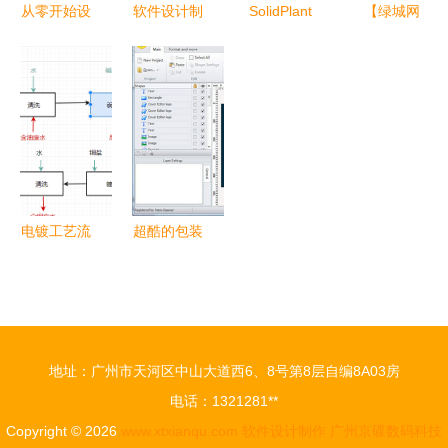
从零开始设
软件设计制
SolidPlant
【绿城网
计软件 慕
作岗位简历
工厂设计软
络–企业简
课网带你掌
专业技能撰
件 亿达四
介】致力于
握项目制设
写指南与范
方为您提供
为企业提供
计思维
文
免费试用与
极致的软件
定制开发服
设计制作服
务
务
电镀工艺流
超酷的包装
程图模板分
盒设计利器
享与绘制操
TBS Cover
作指南 从
Editor
设计到制作
2.5.5特别
地址：广州市天河区中山大道西6、8号第8层自编8A03房
版深度解析
电话：1321281**
Copyright © 2026
www.xtxianqu.com
软件设计制作
广州京碟数码科技