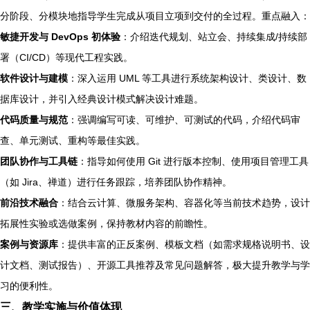
分阶段、分模块地指导学生完成从项目立项到交付的全过程。重点融入：
敏捷开发与 DevOps 初体验
：介绍迭代规划、站立会、持续集成/持续部
署（CI/CD）等现代工程实践。
软件设计与建模
：深入运用 UML 等工具进行系统架构设计、类设计、数
据库设计，并引入经典设计模式解决设计难题。
代码质量与规范
：强调编写可读、可维护、可测试的代码，介绍代码审
查、单元测试、重构等最佳实践。
团队协作与工具链
：指导如何使用 Git 进行版本控制、使用项目管理工具
（如 Jira、禅道）进行任务跟踪，培养团队协作精神。
前沿技术融合
：结合云计算、微服务架构、容器化等当前技术趋势，设计
拓展性实验或选做案例，保持教材内容的前瞻性。
案例与资源库
：提供丰富的正反案例、模板文档（如需求规格说明书、设
计文档、测试报告）、开源工具推荐及常见问题解答，极大提升教学与学
习的便利性。
三、教学实施与价值体现