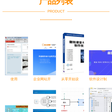
产品列表
PRODUCT
----------------
使用
企业网站开
从零开始设
软件设计制
Fritzing软
发与公司网
计软件 慕
作岗位简历
件进行电路
页制作教程
课网带你掌
专业技能撰
设计制作的
数智化时代
握项目制设
写指南与范
实践指南
的页面设计
计思维
文