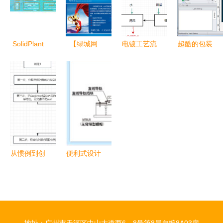
SolidPlant
【绿城网
电镀工艺流
超酷的包装
工厂设计软
络–企业简
程图模板分
盒设计利器
件 亿达四
介】致力于
享与绘制操
TBS Cover
方为您提供
为企业提供
作指南 从
Editor
免费试用与
极致的软件
设计到制作
2.5.5特别
定制开发服
设计制作服
版深度解析
务
务
从惯例到创
便利式设计
新 软件设
从MISUMI
计模式在单
工厂自动化
例、工厂、
零件函售目
代理与模板
录看电子产