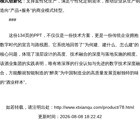
模式创新化
：支撑柔性化生产，满足个性化定制需求，推动企业从生产制
造向“产品+服务”的商业模式转型。
###
这份134页的PPT，不仅仅是一份技术方案，更是一份传统企业拥抱
数字时代的宣言与路线图。它系统地回答了“为何建、建什么、怎么建”的
核心问题，体现了顶层设计的高度、技术融合的深度与落地实施的精度。
该酒业集团的实践表明，唯有将深厚的行业认知与先进的数字技术深度融
合，方能酿就智能制造的“醉美”为中国制造业的高质量发展贡献独特韵味
的“酒业样本”。
如若转载，请注明出处：http://www.xtxianqu.com/product/78.html
更新时间：2026-08-08 18:22:42