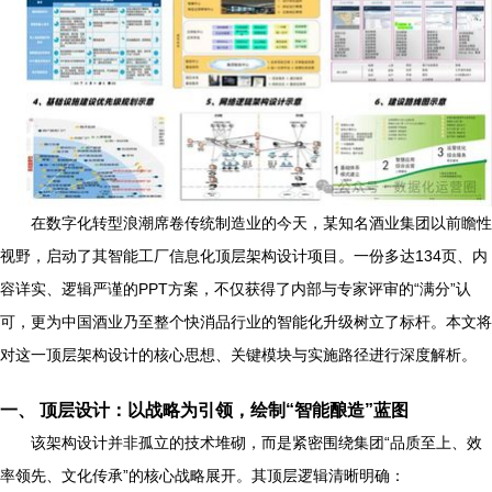
在数字化转型浪潮席卷传统制造业的今天，某知名酒业集团以前瞻性
视野，启动了其智能工厂信息化顶层架构设计项目。一份多达134页、内
容详实、逻辑严谨的PPT方案，不仅获得了内部与专家评审的“满分”认
可，更为中国酒业乃至整个快消品行业的智能化升级树立了标杆。本文将
对这一顶层架构设计的核心思想、关键模块与实施路径进行深度解析。
一、 顶层设计：以战略为引领，绘制“智能酿造”蓝图
该架构设计并非孤立的技术堆砌，而是紧密围绕集团“品质至上、效
率领先、文化传承”的核心战略展开。其顶层逻辑清晰明确：