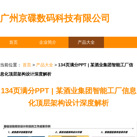
广州京碟数码科技有限公司
首页
企业简介
产品大全
联系我们
企业信息
访客留言
当前位置：
首页
>
产品大全
>
134页满分PPT | 某酒业集团智能工厂信
息化顶层架构设计深度解析
134页满分PPT | 某酒业集团智能工厂信息
化顶层架构设计深度解析